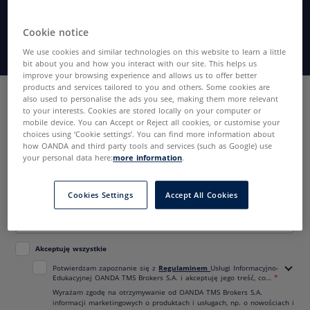
Co wpływa na kurs EUR/USD?
Pobierz bezpłatny poradnik
Cookie notice
o rynku walutowym
We use cookies and similar technologies on this website to learn a little
bit about you and how you interact with our site. This helps us
improve your browsing experience and allows us to offer better
products and services tailored to you and others. Some cookies are
Wypełnij formularz
also used to personalise the ads you see, making them more relevant
to your interests. Cookies are stored locally on your computer or
Polityka Prywatności OANDA TMS Brokers S.A.
mobile device. You can Accept or Reject all cookies, or customise your
choices using ‘Cookie settings’. You can find more information about
how OANDA and third party tools and services (such as Google) use
your personal data here:
more information
.
Cookies Settings
Accept All Cookies
Akceptuję wszystkie
Regulaminem
Potwierdzam zapoznanie się z
Usługi Informacyjno-
Edukacyjnej OANDA TMS Brokers S.A. i akceptuję jego treść, co
stanowi podstawę do kontaktu w celu przedstawienia oferty i
Wyrażam zgodę na otrzymywanie od OANDA TMS Brokers S.A.
wsparcia telefonicznego w obsłudze rachunku. Rozumiem, że mogę
informacji marketingowych o produktach i usługach, np. o nowościach i
w każdej chwili zrezygnować z tej usługi.