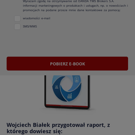
Wyrażam zgodę na otrzymywanie od OANDA TMS Brokers S.A.
wsparcia telefonicznego w obsłudze rachunku. Rozumiem, że mogę
informacji marketingowych o produktach i usługach, np. o nowościach i
w każdej chwili zrezygnować z tej usługi.
promocjach na podane przeze mnie dane kontaktowe za pomocą:
wiadomości e-mail
SMS/MMS
POBIERZ E-BOOK
Wojciech Białek przygotował raport, z
którego dowiesz się: